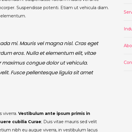
mcorper. Suspendisse potenti. Etiam ut vehicula diam.
Ser
t elementum.
Indu
ada mi. Mauris vel magna nisl. Cras eget
Abo
dum eros. Nulla et elementum elit, vitae
ur maximus congue dolor ut vehicula.
Con
lit. Fusce pellentesque ligula sit amet
s viverra.
Vestibulum ante ipsum primis in
suere cubilia Curae
; Duis vitae mauris sed velit
retium nibh eu augue viverra, in vestibulum lacus