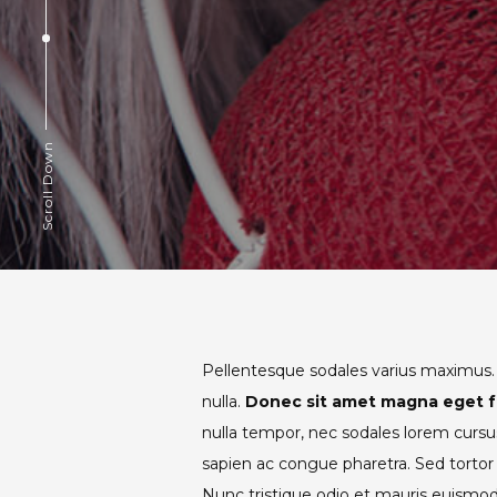
Scroll Down
Pellentesque sodales varius maximus. 
nulla.
Donec sit amet magna eget f
nulla tempor, nec sodales lorem curs
sapien ac congue pharetra. Sed tortor
Nunc tristique odio et mauris euismo