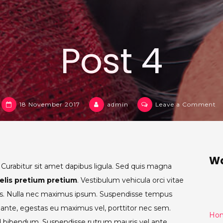
Post 4
o
18 November 2017
admin
Leave a Comment
Po
4
Wa
Curabitur sit amet dapibus ligula. Sed quis magna
elis pretium pretium
. Vestibulum vehicula orci vitae
us. Nulla nec maximus ipsum. Suspendisse tempus
 ante, egestas eu maximus vel, porttitor nec sem.
Ho
d bibendum. Suspendisse rutrum mauris vel ante