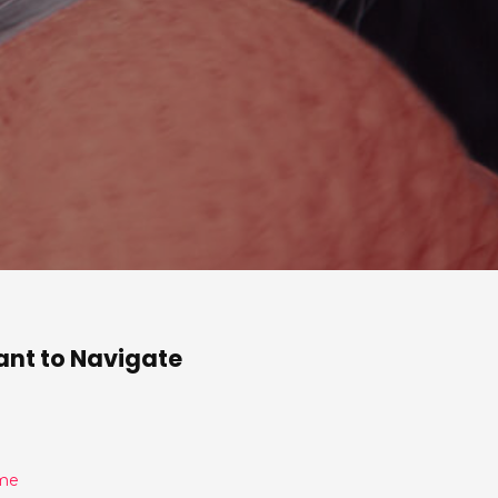
n
st
nt to Navigate
me