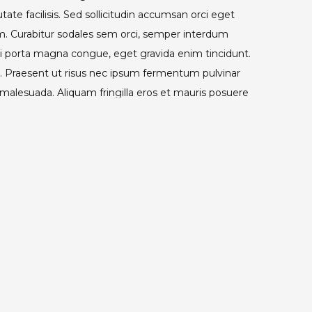
ate facilisis. Sed sollicitudin accumsan orci eget
. Curabitur sodales sem orci, semper interdum
si porta magna congue, eget gravida enim tincidunt.
a. Praesent ut risus nec ipsum fermentum pulvinar
 malesuada. Aliquam fringilla eros et mauris posuere
Next Post
Next
Post 3
post: