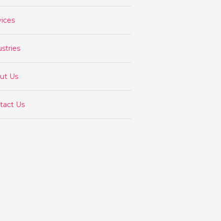
vices
stries
ut Us
tact Us