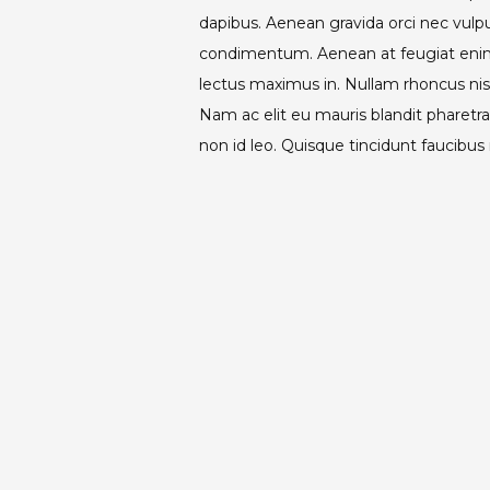
dapibus. Aenean gravida orci nec vulput
condimentum. Aenean at feugiat enim
lectus maximus in. Nullam rhoncus ni
Nam ac elit eu mauris blandit pharetr
non id leo. Quisque tincidunt faucibus
convallis.
Dance
andy
,
free theme
,
fresco
Previous Post
Post
Previous
Post 5
navigation
post: