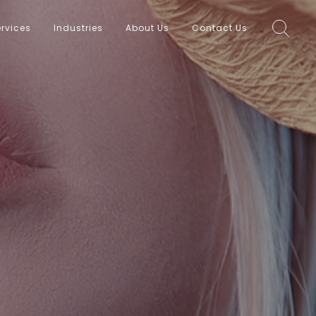
rvices
Industries
About Us
Contact Us